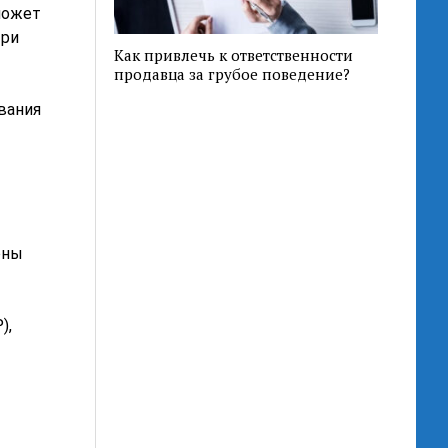
может
При
Как привлечь к ответственности
продавца за грубое поведение?
вания
оны
),