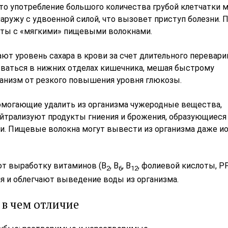
 то употребление большого количества грубой клетчатки 
аружу с удвоенной силой, что вызовет приступ болезни. 
ты с «мягкими» пищевыми волокнами.
т уровень сахара в крови за счет длительного перевари
ываться в нижних отделах кишечника, мешая быстрому
ганизм от резкого повышения уровня глюкозы.
омогающие удалить из организма чужеродные вещества,
йтрализуют продукты гниения и брожения, образующиеся
щи. Пищевые волокна могут вывести из организма даже и
ют выработку витаминов (B
, B
, B
, фолиевой кислоты, PP
2
6
12
я и облегчают выведение воды из организма.
 в чем отличие