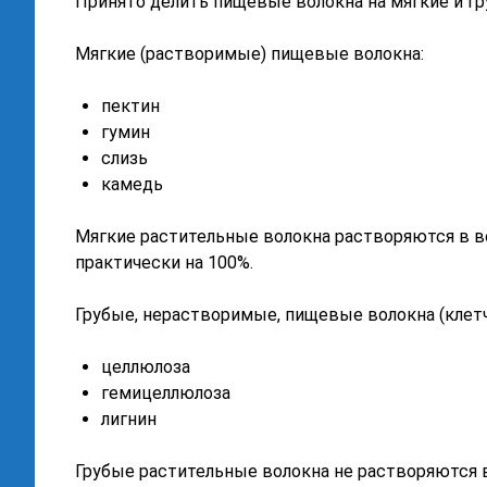
Принято делить пищевые волокна на мягкие и г
Мягкие (растворимые) пищевые волокна:
пектин
гумин
слизь
камедь
Мягкие растительные волокна растворяются в в
практически на 100%.
Грубые, нерастворимые, пищевые волокна (клетч
целлюлоза
гемицеллюлоза
лигнин
Грубые растительные волокна не растворяются в