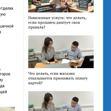
отделах
ную
Навязанные услуги: что делать,
если продавец диктует свои
ишечной
правила?
и
,
Что делать, если магазин
оторое
отказывается принимать оплату
му
картой?
юда
ощей