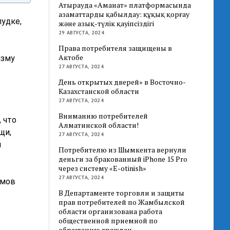
Атырауда «Аманат» платформасында
азаматтарды қабылдау: құқық қорғау
удке,
және азық-түлік қауіпсіздігі
29 АВГУСТА, 2024
Права потребителя защищены в
Актобе
изму
27 АВГУСТА, 2024
День открытых дверей» в Восточно-
Казахстанской области
27 АВГУСТА, 2024
Вниманию потребителей
, что
Алматинской области!
щи,
27 АВГУСТА, 2024
и
Потребителю из Шымкента вернули
деньги за бракованный iPhone 15 Pro
через систему «E-otinish»
27 АВГУСТА, 2024
ммов
В Департаменте торговли и защиты
прав потребителей по Жамбылской
области организована работа
общественной приемной по
обращению граждан