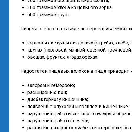
700 граммов овощей, в виде салата;
300 граммов хлеба из цельного зерна;
500 граммов груш.
Пищевые волокна, в виде не перевариваемой кле
зерновых и мучных изделиях (отрубях, хлебе, с
крупах (перловой, манной, овсяной, гречневой
овощах, фруктах, ягодах;орехах.
Недостаток пищевых волокон в пище приводит к
запорам и геморрою;
расширению вен;
дисбактериозу кишечника;
появлению опухолей и полипов в кишечнике;
нарушению работы желчного пузыря и образо
нарушению работы печени;
развитию сахарного диабета и атеросклероза