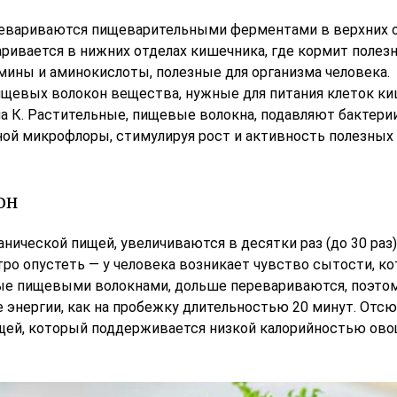
ревариваются пищеварительными ферментами в верхних 
аривается в нижних отделах кишечника, где кормит полез
ны и аминокислоты, полезные для организма человека.
щевых волокон вещества, нужные для питания клеток к
а К. Растительные, пищевые волокна, подавляют бактери
ной микрофлоры, стимулируя рост и активность полезных
он
нической пищей, увеличиваются в десятки раз (до 30 раз)
тро опустеть — у человека возникает чувство сытости, к
тые пищевыми волокнами, дольше перевариваются, поэто
е энергии, как на пробежку длительностью 20 минут. Отс
ищей, который поддерживается низкой калорийностью ов